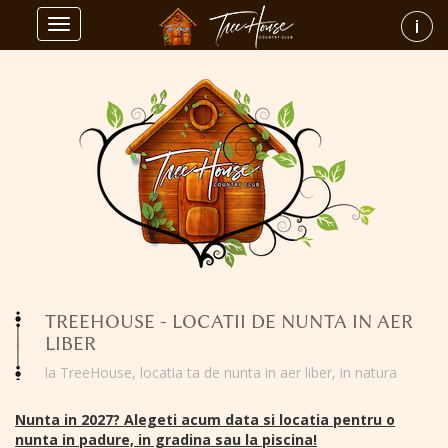
Toggle
navigation
TREEHOUSE - LOCATII DE NUNTA IN AER
LIBER
la TreeHouse, locatia ta de nunta in aer liber, in natura
Nunta in 2027? Alegeti acum data si locatia pentru o
nunta in padure, in gradina sau la piscina!