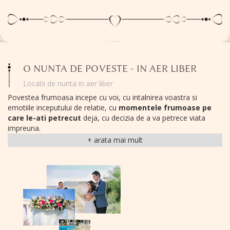
O NUNTA DE POVESTE - IN AER LIBER
Locatii de nunta in aer liber
Povestea frumoasa incepe cu voi, cu intalnirea voastra si
emotiile inceputului de relatie, cu
momentele frumoase pe
care le-ati petrecut
deja, cu decizia de a va petrece viata
impreuna.
Si ea continua acum cu un moment frumos, important si unic in
viata voastra:
nunta de poveste pe care o visati, o nunta in
aer liber.
Pentru voi am creat
locatiile de nunta TreeHouse,
in mijlocul naturii
cu elemente naturale frumoase, de
poveste.
Orice copil intrebat va descrie o
locatie
de poveste asa:
in
mijlocul naturii
,
in padure,
cu multa verdeata si soare, cu