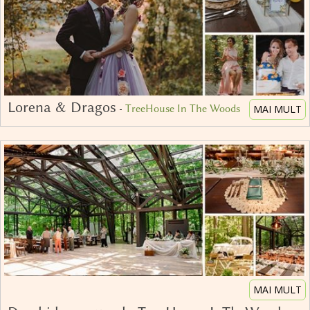
Lorena & Dragos
-
TreeHouse In The Woods
MAI MULT
MAI MULT