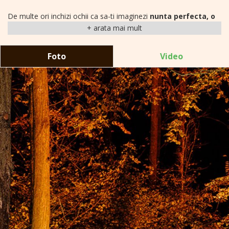
De multe ori inchizi ochii ca sa-ti imaginezi
nunta perfecta, o
nunta in aer liber.
Imaginile prind contur si vezi o pajiste
frumoasa, mese frumos decorate, o rochie
superba
, prietenii si
familia zambind, muzica in surdina si ciripit de pasarele.
Foto
Video
Deschide ochii, esti deja aici si visul tau se materializeaza: bun
venit la TreeHouse,
locatia
pentru
nunta
ta memorabila,
in
natura
! Stim ca ai cautat printe multe
locatii de nunti in
Bucuresti;
ia-ti acum cateva minute pentru
a te indragosti de
locatia ta de nunta in aer liber!