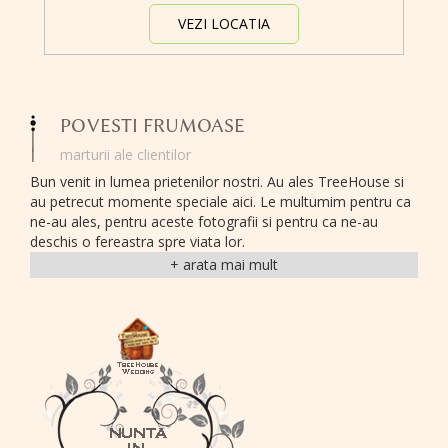
VEZI LOCATIA
POVESTI FRUMOASE
marturii ale clientilor
Bun venit in lumea prietenilor nostri. Au ales TreeHouse si
au petrecut momente speciale aici. Le multumim pentru ca
ne-au ales, pentru aceste fotografii si pentru ca ne-au
deschis o fereastra spre viata lor.
Iubire, dragoste parinteasca, prietenii si amicitii, exuberanta
si distractie, sunt sentimente, emotii si trairi pe care le
regasim cu bucurie in evenimentele noastre.