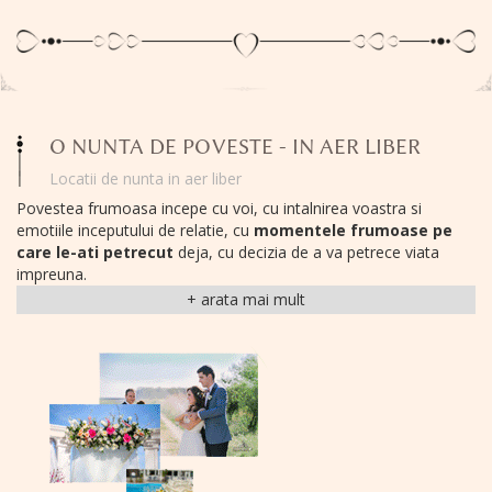
O NUNTA DE POVESTE - IN AER LIBER
Locatii de nunta in aer liber
Povestea frumoasa incepe cu voi, cu intalnirea voastra si
emotiile inceputului de relatie, cu
momentele frumoase pe
care le-ati petrecut
deja, cu decizia de a va petrece viata
impreuna.
Si ea continua acum cu un moment frumos, important si unic in
viata voastra:
nunta de poveste pe care o visati, o nunta in
aer liber.
Pentru voi am creat
locatiile de nunta TreeHouse,
in mijlocul naturii
cu elemente naturale frumoase, de
poveste.
Orice copil intrebat va descrie o
locatie
de poveste asa:
in
mijlocul naturii
,
in padure,
cu multa verdeata si soare, cu