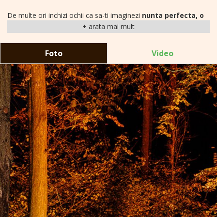
De multe ori inchizi ochii ca sa-ti imaginezi
nunta perfecta, o
nunta in aer liber.
Imaginile prind contur si vezi o pajiste
frumoasa, mese frumos decorate, o rochie
superba
, prietenii si
familia zambind, muzica in surdina si ciripit de pasarele.
Foto
Video
Deschide ochii, esti deja aici si visul tau se materializeaza: bun
venit la TreeHouse,
locatia
pentru
nunta
ta memorabila,
in
natura
! Stim ca ai cautat printe multe
locatii de nunti in
Bucuresti;
ia-ti acum cateva minute pentru
a te indragosti de
locatia ta de nunta in aer liber!