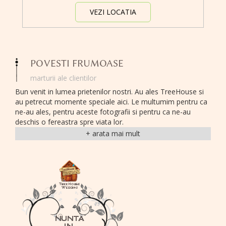
VEZI LOCATIA
POVESTI FRUMOASE
marturii ale clientilor
Bun venit in lumea prietenilor nostri. Au ales TreeHouse si
au petrecut momente speciale aici. Le multumim pentru ca
ne-au ales, pentru aceste fotografii si pentru ca ne-au
deschis o fereastra spre viata lor.
Iubire, dragoste parinteasca, prietenii si amicitii, exuberanta
si distractie, sunt sentimente, emotii si trairi pe care le
regasim cu bucurie in evenimentele noastre.