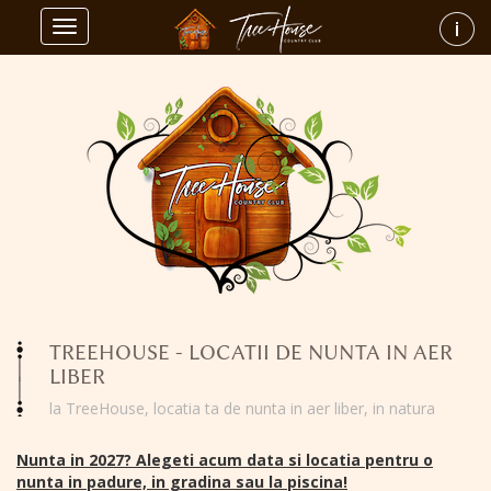
Toggle
navigation
TREEHOUSE - LOCATII DE NUNTA IN AER
LIBER
la TreeHouse, locatia ta de nunta in aer liber, in natura
Nunta in 2027? Alegeti acum data si locatia pentru o
nunta in padure, in gradina sau la piscina!