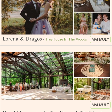
Lorena & Dragos
-
TreeHouse In The Woods
MAI MULT
MAI MULT